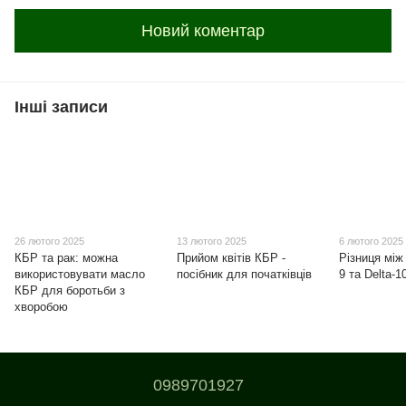
Новий коментар
Інші записи
26 лютого 2025
13 лютого 2025
6 лютого 2025
КБР та рак: можна
Прийом квітів КБР -
Різниця між 
використовувати масло
посібник для початківців
9 та Delta-
КБР для боротьби з
хворобою
0989701927