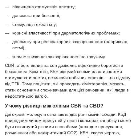
підвищена стимуляція апетиту;
допомога при безсонні;
стимуляція якості сну;
корисні властивості при дерматологічних проблемах;
допомогу при респіраторних захворюваннях (наприклад,
астмі);
значне зниження захворюваності на глаукому.
CBN та його вплив на сон дозволяє ефективно боротися з
безсонням. Крім того, КБН відомий своїми властивостями
стимулювати апетит, не маючи побічних ефектів — на відміну
від ТГК. Тому пацієнти, які проходять хіміотерапію, можуть
стати основними споживачами для цієї речовини, як і люди з
недостатньою вагою.
У чому різниця між оліями CBN та CBD?
Дві окремі молекули означають два різні хімічні склади. КБД
природним чином присутній у листі і кольорах канабісу і може
бути витягнутий різними способами (холодне пресування,
розчинники або надкритичний CO2). КБН, своєю чергою,