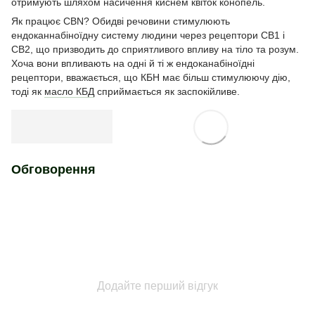
отримують шляхом насичення киснем квіток конопель.
Як працює CBN? Обидві речовини стимулюють
ендоканнабіноїдну систему людини через рецептори CB1 і
CB2, що призводить до сприятливого впливу на тіло та розум.
Хоча вони впливають на одні й ті ж ендоканабіноїдні
рецептори, вважається, що КБН має більш стимулюючу дію,
тоді як
масло КБД
сприймається як заспокійливе.
Обговорення
Додайте перший відгук