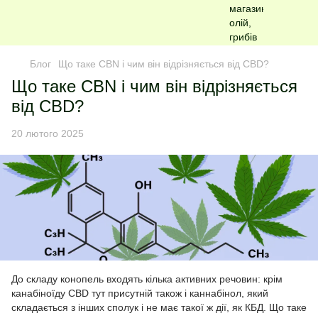
Блог
Що таке CBN і чим він відрізняється від CBD?
Що таке CBN і чим він відрізняється
від CBD?
20 лютого 2025
До складу конопель входять кілька активних речовин: крім
канабіноїду CBD тут присутній також і каннабінол, який
складається з інших сполук і не має такої ж дії, як КБД. Що таке