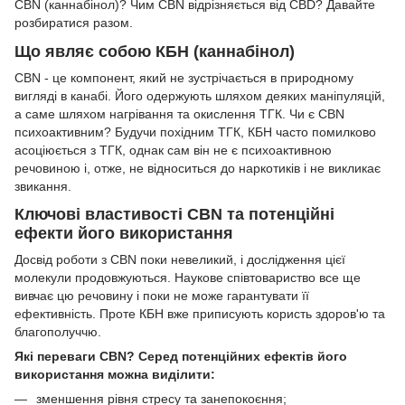
CBN (каннабінол)? Чим CBN відрізняється від CBD? Давайте
розбиратися разом.
Що являє собою КБН (каннабінол)
CBN - це компонент, який не зустрічається в природному
вигляді в канабі. Його одержують шляхом деяких маніпуляцій,
а саме шляхом нагрівання та окислення ТГК. Чи є CBN
психоактивним? Будучи похідним ТГК, КБН часто помилково
асоціюється з ТГК, однак сам він не є психоактивною
речовиною і, отже, не відноситься до наркотиків і не викликає
звикання.
Ключові властивості CBN та потенційні
ефекти його використання
Досвід роботи з CBN поки невеликий, і дослідження цієї
молекули продовжуються. Наукове співтовариство все ще
вивчає цю речовину і поки не може гарантувати її
ефективність. Проте КБН вже приписують користь здоров'ю та
благополуччю.
Які переваги CBN? Серед потенційних ефектів його
використання можна виділити:
зменшення рівня стресу та занепокоєння;