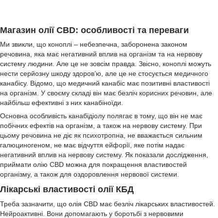
Магазин олії CBD: особливості та переваги
Ми звикли, що коноплі – небезпечна, заборонена законом
речовина, яка має негативний вплив на організм та на нервову
систему людини. Але це не зовсім правда. Звісно, коноплі можуть
нести серйозну шкоду здоров’ю, але це не стосується медичного
канабісу. Відомо, що медичний канабіс має позитивні властивості
на організм. У своєму складі він має безліч корисних речовин, але
найбільш ефективні з них канабіноїди.
Основна особливість канабідіолу полягає в тому, що він не має
побічних ефектів на організм, а також на нервову систему. При
цьому речовина не діє як психотропна, не вважається сильним
галюциногеном, не має відчуття ейфорії, яке потім надає
негативний вплив на нервову систему. Як показали дослідження,
приймати олію CBD можна для покращення властивостей
організму, а також для оздоровлення нервової системи.
Лікарські властивості олії КБД
Треба зазначити, що олія CBD має безліч лікарських властивостей.
Нейроактивні. Вони допомагають у боротьбі з нервовими