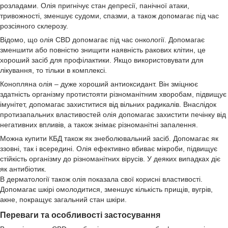
розладами. Олія пригнічує стан депресії, панічної атаки,
тривожності, зменшує судоми, спазми, а також допомагає під час
розсіяного склерозу.
Відомо, що олія CBD допомагає під час онкології. Допомагає
зменшити або повністю знищити наявність ракових клітин, це
хороший засіб для профілактики. Якщо використовувати для
лікування, то тільки в комплексі.
Конопляна олія – дуже хороший антиоксидант. Він зміцнює
здатність організму протистояти різноманітним хворобам, підвищує
імунітет, допомагає захиститися від вільних радикалів. Внаслідок
протизапальних властивостей олія допомагає захистити печінку від
негативних впливів, а також знімає різноманітні запалення.
Можна купити КБД також як знеболювальний засіб. Допомагає як
ззовні, так і всередині. Олія ефективно вбиває мікроби, підвищує
стійкість організму до різноманітних вірусів. У деяких випадках діє
як антибіотик.
В дерматології також олія показала свої корисні властивості.
Допомагає шкірі омолодитися, зменшує кількість прищів, вугрів,
акне, покращує загальний стан шкіри.
Переваги та особливості застосування