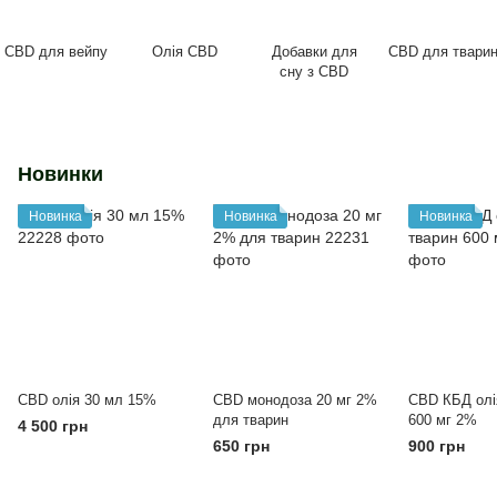
CBD для вейпу
Олія CBD
Добавки для
CBD для твари
сну з CBD
Новинки
Новинка
Новинка
Новинка
CBD олія 30 мл 15%
CBD монодоза 20 мг 2%
СBD КБД олі
для тварин
600 мг 2%
4 500 грн
650 грн
900 грн