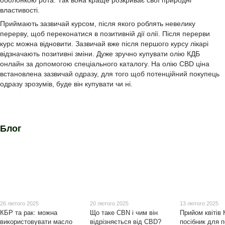
оболонкою рота. Так вона краще розкриває свої природні
властивості.
Приймають зазвичай курсом, після якого роблять невелику
перерву, щоб переконатися в позитивній дії олії. Після перерви
курс можна відновити. Зазвичай вже після першого курсу лікарі
відзначають позитивні зміни. Дуже зручно купувати олію КДБ
онлайн за допомогою спеціального каталогу. На олію CBD ціна
встановлена зазвичай одразу, для того щоб потенційний покупець
одразу зрозумів, буде він купувати чи ні.
Блог
26 лютого 2025
20 лютого 2025
13 лютого 2025
КБР та рак: можна
Що таке CBN і чим він
Прийом квітів 
використовувати масло
відрізняється від CBD?
посібник для п