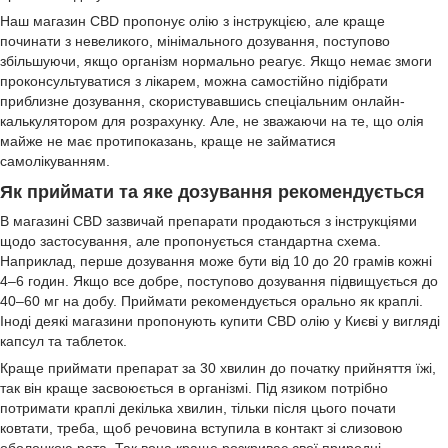
Наш магазин CBD пропонує олію з інструкцією, але краще
починати з невеликого, мінімального дозування, поступово
збільшуючи, якщо організм нормально реагує. Якщо немає змоги
проконсультуватися з лікарем, можна самостійно підібрати
приблизне дозування, скористувавшись спеціальним онлайн-
калькулятором для розрахунку. Але, не зважаючи на те, що олія
майже не має протипоказань, краще не займатися
самолікуванням.
Як приймати та яке дозування рекомендується
В магазині CBD зазвичай препарати продаються з інструкціями
щодо застосування, але пропонується стандартна схема.
Наприклад, перше дозування може бути від 10 до 20 грамів кожні
4–6 годин. Якщо все добре, поступово дозування підвищується до
40–60 мг на добу. Приймати рекомендується орально як краплі.
Іноді деякі магазини пропонують купити CBD олію у Києві у вигляді
капсул та таблеток.
Краще приймати препарат за 30 хвилин до початку прийняття їжі,
так він краще засвоюється в організмі. Під язиком потрібно
потримати краплі декілька хвилин, тільки після цього почати
ковтати, треба, щоб речовина вступила в контакт зі слизовою