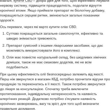
Взагалі,
купити CBD
– добра ідея для того, щоб ефективно лікувати
нервову систему, підвищити працездатність, подолати відчуття
хронічної втоми. Якщо приймати препарат як біологічну добавку,
покращуються серцеві ритми, змінюються загальні показники
здоров’я.
Ось переваги, через які варто купити олію CBD.
Суттєво покращується загальне самопочуття, ефективно та
швидко знімається тривожність.
Препарат сумісний з іншими лікарськими засобами, що дає
можливість використовувати його в комплексі.
Олія має повністю натуральний склад, без шкідливих хімічних
домішок, також не має смакових додатків, які не всім
подобаються.
При цьому ефективність олії безпосередньо залежить від якості.
Перш ніж звернутися в магазин КБД, потрібно прочитати відгуки про
продукцію та переконатись в її якості. Також потрібно звернутися
до лікаря за консультацією. Спочатку треба виключити
протипоказання, індивідуальну непереносність та наявність
алергічних реакцій. Додатково потрібно з’ясувати наявність
хронічних захворювань, вагу та зріст, для того щоб визначити
правильне дозування.