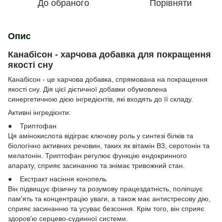
До обраного
Порівняти
Опис
Канабісон - харчова добавка для покращення
якості сну
Канабісон - це харчова добавка, спрямована на покращення
якості сну. Дія цієї дієтичної добавки обумовлена
синергетичною дією інгредієнтів, які входять до її складу.
Активні інгредієнти:
● Триптофан
Ця амінокислота відіграє ключову роль у синтезі білків та
біологічно активних речовин, таких як вітамін B3, серотонін та
мелатонін. Триптофан регулює функцію ендокринного
апарату, сприяє засинанню та знімає тривожний стан.
● Екстракт насіння конопель
Він підвищує фізичну та розумову працездатність, поліпшує
пам'ять та концентрацію уваги, а також має антистресову дію,
сприяє засинанню та усуває безсоння. Крім того, він сприяє
здоров'ю серцево-судинної системи.