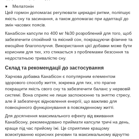
● Мелатонін
Цей гормон допомагає регулювати циркадні ритми, поліпшує
якість сну та засинання, а також допомагає при адаптації до
змін часових поясів.
Канабісон капсули по 400 мг №30 розроблений для того, щоб
забезпечити спокійний та якісний сон, покращуючи фізичне та
емоційне благополуччя. Використання цієї добавки може бути
корисним для тих, хто стикається з проблемами безсоння та
недостатньою тривалістю сну.
Склад та рекомендації до застосування
Харчова добавка Канабісон є популярним елементом
здорового способу життя, зокрема для тих, хто прагне
покращити якість свого сну та забезпечити баланс у нервовій
системі. Вона сприяє не лише заспокоєнню та зняттю стресу,
але й забезпечує відновлення енергії, що важливо для
повноцінного функціонування в повсякденному житті.
Для досягнення максимального ефекту від вживання
Канабісону, рекомендовано приймати капсули тричі на день,
краще під час прийому їжі. Це сприятиме кращому
всмоктуванню корисних речовин та максимальному відчуттю