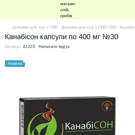
Добавки для сну з CBD
Добавки для сну з CBD CBD
Канабіс
Канабісон капсули по 400 мг №30
Артикул:
41323
Написати відгук
Новинка