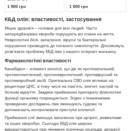
1 900 грн
1 000 грн
КБД олія: властивості, застосування
Міцне здоров'я – головне для всіх людей. Часто
непередбачувані хвороби порушують всі плани на життя.
Неврологічні болі, запалення, вірусні та бактеріальні
порушення призводять до поганого самопочуття. Допоможуть
розв’язати проблему КБД ліки з нашого інтернет-магазину.
Фармакологічні властивості
Канабідіол – елемент коноплі, що діє як протизапальний,
протиепілептичний, протиневрологічний, противірусний та
протимікробний засіб. Оригінальна CBD олія впливає на
рецептори ЦНС, в тому числі на пам'ять, апетит, настрій та
больові відчуття. Завдяки прийманню препарату фізіологічні
функції організму покращуються. Згідно з показниками
проведених досліджень ліки зменшують судоми та
допомагають контролювати приступи епілепсії.
Приймання олії зменшує запалення при артриті, ревматизмі
та інших хворобах. Сьогодні КБД олія широко
використовується при лікуванні психічних розладів, депресії,