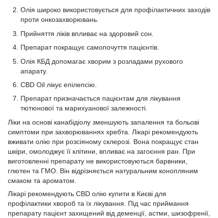
Олія широко використовується для профілактичних заходів
проти онкозахворювань.
Прийняття ліків впливає на здоровий сон.
Препарат покращує самопочуття пацієнтів.
Олія КБД допомагає хворим з розладами рухового
апарату.
CBD Oil лікує епілепсію.
Препарат призначається пацієнтам для лікування
тютюнової та марихуанової залежності.
Ліки на основі канабідіолу зменшують запалення та больові
симптоми при захворюваннях хребта. Лікарі рекомендують
вживати олію при розсіяному склерозі. Вона покращує стан
шкіри, омолоджує її клітини, впливає на загоєння ран. При
виготовленні препарату не використовуються барвники,
глютен та ГМО. Він відрізняється натуральним конопляним
смаком та ароматом.
Лікарі рекомендують CBD олію купити в Києві для
профілактики хвороб та їх лікування. Під час приймання
препарату пацієнт захищений від деменції, астми, шизофренії,