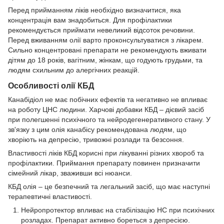
Перед прийманням ліків необхідно визначитися, яка
концентрація вам знадобиться. Для профілактики
рекомендується приймати невеликий відсоток речовини.
Перед вживанням олії варто проконсультуватися з лікарем.
Сильно концентровані препарати не рекомендують вживати
дітям до 18 років, вагітним, жінкам, що годують грудьми, та
людям схильним до алергічних реакцій.
Особливості олії КБД
Канабідіол не має побічних ефектів та негативно не впливає
на роботу ЦНС людини. Харчові добавки КБД – дієвий засіб
при полегшенні психічного та нейродегенеративного стану. У
зв'язку з цим олія канабісу рекомендована людям, що
хворіють на депресію, тривожні розлади та безсоння.
Властивості ліків КБД корисні при лікуванні різних хвороб та
профілактики. Приймання препарату повинен призначити
сімейний лікар, зваживши всі нюанси.
КБД олія – це безпечний та легальний засіб, що має наступні
терапевтичні властивості.
Нейропротектор впливає на стабілізацію НС при психічних
розладах. Препарат активно бореться з депресією.