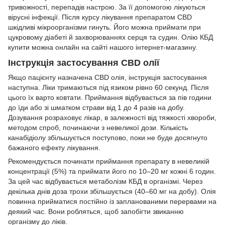
тривожності, перепадів настрою. За її допомогою лікуються
вірусні інфекції. Після курсу лікування препаратом CBD
шкідливі мікроорганізми гинуть. Його можна приймати при
цукровому діабеті й захворюваннях серця та судин. Олію КБД
купити можна онлайн на сайті нашого інтернет-магазину.
Інструкція застосування CBD олії
Якщо пацієнту назначена CBD олія, інструкція застосування
наступна. Ліки тримаються під язиком рівно 60 секунд. Після
цього їх варто ковтати. Приймання відбувається за пів години
до їди або зі шматком страви від 1 до 4 разів на добу.
Дозування розраховує лікар, в залежності від тяжкості хвороби,
методом спроб, починаючи з невеликої дози. Кількість
канабідіолу збільшується поступово, поки не буде досягнуто
бажаного ефекту лікування.
Рекомендується починати приймання препарату в невеликій
концентрації (5%) та приймати його по 10–20 мг кожні 6 годин.
За цей час відбувається метаболізм КБД в організмі. Через
декілька днів доза трохи збільшується (40–60 мг на добу). Олія
повинна прийматися постійно із запланованими перервами на
деякий час. Вони робляться, щоб запобігти звиканню
організму до ліків.