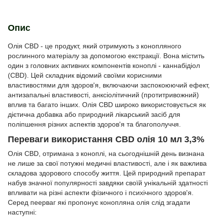
Опис
Олія CBD - це продукт, який отримують з конопляного
рослинного матеріалу за допомогою екстракції. Вона містить
один з головних активних компонентів коноплі - каннабідіол
(CBD). Цей складник відомий своїми корисними
властивостями для здоров'я, включаючи заспокоюючий ефект,
антизапальні властивості, анксіолітичний (протитривожний)
вплив та багато інших. Олія CBD широко використовується як
дієтична добавка або природний лікарський засіб для
поліпшення різних аспектів здоров'я та благополуччя.
Переваги використання CBD олія 10 мл 3,3%
Олія CBD, отримана з коноплі, на сьогоднішній день визнана
не лише за свої потужні медичні властивості, але і як важлива
складова здорового способу життя. Цей природний препарат
набув значної популярності завдяки своїй унікальній здатності
впливати на різні аспекти фізичного і психічного здоров'я.
Серед пеерваг які пропонує конопляна олія слід згадати
наступні: