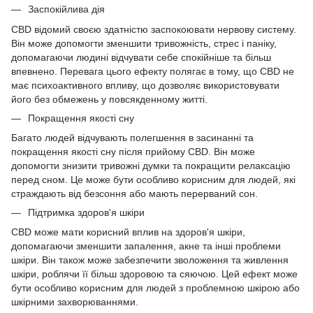
Заспокійлива дія
CBD відомий своєю здатністю заспокоювати нервову систему.
Він може допомогти зменшити тривожність, стрес і паніку,
допомагаючи людині відчувати себе спокійніше та більш
впевнено. Перевага цього ефекту полягає в тому, що CBD не
має психоактивного впливу, що дозволяє використовувати
його без обмежень у повсякденному житті.
Покращення якості сну
Багато людей відчувають полегшення в засинанні та
покращення якості сну після прийому CBD. Він може
допомогти знизити тривожні думки та покращити релаксацію
перед сном. Це може бути особливо корисним для людей, які
страждають від безсоння або мають перерваний сон.
Підтримка здоров'я шкіри
CBD може мати корисний вплив на здоров'я шкіри,
допомагаючи зменшити запалення, акне та інші проблеми
шкіри. Він також може забезпечити зволоження та живлення
шкіри, роблячи її більш здоровою та сяючою. Цей ефект може
бути особливо корисним для людей з проблемною шкірою або
шкірними захворюваннями.