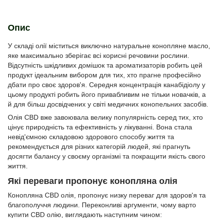
Опис
У складі олії міститься виключно натуральне конопляне масло,
яке максимально зберігає всі корисні речовини рослини.
Відсутність шкідливих домішок та ароматизаторів робить цей
продукт ідеальним вибором для тих, хто прагне професійно
дбати про своє здоров'я. Середня концентрація канабідіолу у
цьому продукті робить його привабливим не тільки новачків, а
й для більш досвідчених у світі медичних конопельних засобів.
Олія CBD вже завоювала велику популярність серед тих, хто
цінує природність та ефективність у лікуванні. Вона стала
невід'ємною складовою здорового способу життя та
рекомендується для різних категорій людей, які прагнуть
досягти балансу у своєму організмі та покращити якість свого
життя.
Які переваги пропонує конопляна олія
Конопляна СBD олія, пропонує низку переваг для здоров'я та
благополуччя людини. Переконливі аргументи, чому варто
купити СBD олію, виглядають наступним чином: