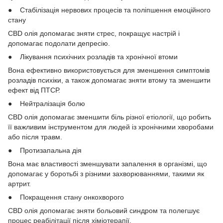
● Стабілізація нервових процесів та поліпшення емоційного
стану
СBD олія допомагає зняти стрес, покращує настрій і
допомагає подолати депресію.
● Лікування психічних розладів та хронічної втоми
Вона ефективно використовується для зменшення симптомів
розладів психіки, а також допомагає зняти втому та зменшити
ефект від ПТСР.
● Нейтралізація болю
СBD олія допомагає зменшити біль різної етіології, що робить
її важливим інструментом для людей із хронічними хворобами
або після травм.
● Протизапальна дія
Вона має властивості зменшувати запалення в організмі, що
допомагає у боротьбі з різними захворюваннями, такими як
артрит.
● Покращення стану онкохворого
СBD олія допомагає зняти больовий синдром та полегшує
процес реабілітації після хіміотерапії.