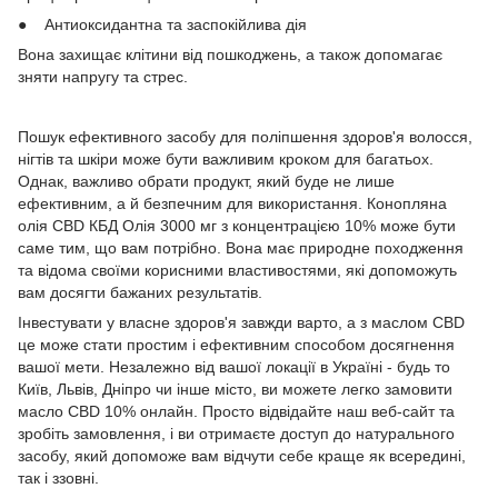
● Антиоксидантна та заспокійлива дія
Вона захищає клітини від пошкоджень, а також допомагає
зняти напругу та стрес.
Пошук ефективного засобу для поліпшення здоров'я волосся,
нігтів та шкіри може бути важливим кроком для багатьох.
Однак, важливо обрати продукт, який буде не лише
ефективним, а й безпечним для використання. Конопляна
олія СBD КБД Олія 3000 мг з концентрацією 10% може бути
саме тим, що вам потрібно. Вона має природне походження
та відома своїми корисними властивостями, які допоможуть
вам досягти бажаних результатів.
Інвестувати у власне здоров'я завжди варто, а з маслом CBD
це може стати простим і ефективним способом досягнення
вашої мети. Незалежно від вашої локації в Україні - будь то
Київ, Львів, Дніпро чи інше місто, ви можете легко замовити
масло CBD 10% онлайн. Просто відвідайте наш веб-сайт та
зробіть замовлення, і ви отримаєте доступ до натурального
засобу, який допоможе вам відчути себе краще як всередині,
так і ззовні.