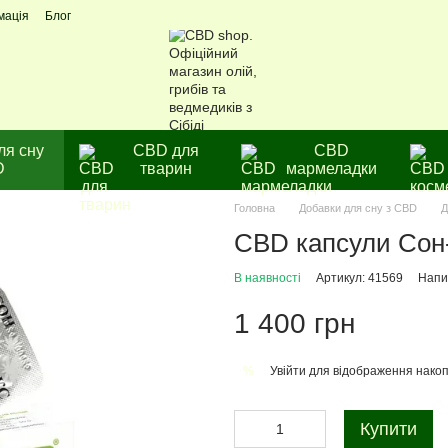
мація
Блог
ля сну
CBD для
CBD
D
тварин
мармеладки
Головна
Добавки для сну з CBD
Д
CBD капсули Сон-
В наявності
Артикул: 41569
Напис
1 400 грн
Увійти
для відображення накоп
%
Купити