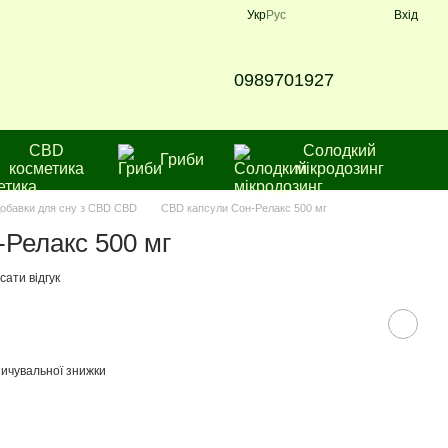
Укр
Рус
Вхід
0989701927
CBD
Солодкий
Гриби
косметика
мікродозинг
обавки для сну з CBD CBD
CBD капсули Сон-Релакс 500 мг
Релакс 500 мг
ати відгук
ичувальної знижки