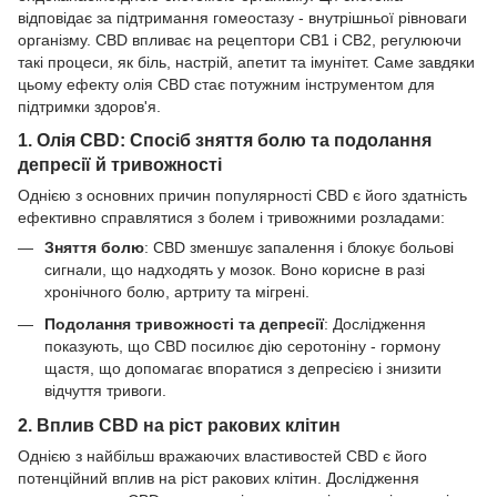
відповідає за підтримання гомеостазу - внутрішньої рівноваги
організму. CBD впливає на рецептори CB1 і CB2, регулюючи
такі процеси, як біль, настрій, апетит та імунітет. Саме завдяки
цьому ефекту олія CBD стає потужним інструментом для
підтримки здоров'я.
1. Олія CBD: Спосіб зняття болю та подолання
депресії й тривожності
Однією з основних причин популярності CBD є його здатність
ефективно справлятися з болем і тривожними розладами:
Зняття болю
: CBD зменшує запалення і блокує больові
сигнали, що надходять у мозок. Воно корисне в разі
хронічного болю, артриту та мігрені.
Подолання тривожності та депресії
: Дослідження
показують, що CBD посилює дію серотоніну - гормону
щастя, що допомагає впоратися з депресією і знизити
відчуття тривоги.
2. Вплив CBD на ріст ракових клітин
Однією з найбільш вражаючих властивостей CBD є його
потенційний вплив на ріст ракових клітин. Дослідження