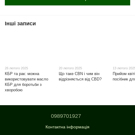
Інші записи
26 лютого 2025
20 лютого 2025
13 лютого 202
КБР та рак: можна
Що таке CBN і чим він
Прийом квіт
використовувати масло
відрізняється від CBD?
посібник дл
КБР для боротьби з
хворобою
0989701927
Контактна інформація