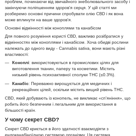
проблем, починаючи від звичайного знеболювального засобу і
закінчуючи поліпшенням здоров'я серця. У цій статті ми
розберемо основні причини спробувати олію CBD і як вона
може вплинути на ваше здоров'я.
Основні відмінності між коноплями та канабісом
Для повного розуміння користі CBD, важливо розібратися у
відмінностях між коноплями і канабісом. Хоча обидві рослини
належать до одного виду - Cannabis sativa, вони мають різні
властивості:
Коноплі
: використовуються в промислових цілях для
виготовлення тканин, паперу та косметики. Містить
низький рівень психоактивної сполуки THC (≤0.3%).
Канабіс
: Переважно вирощується для медичних і
рекреаційних цілей, оскільки містить вищий рівень THC.
CBD, який добувають із конопель, не викликає «сп'яніння», що
робить його безпечним і легальним для використання в
більшості країн.
У чому секрет CBD?
Секрет CBD криється в його здатності взаємодіяти з
ендоканабіноїдною системою організму. Ця система