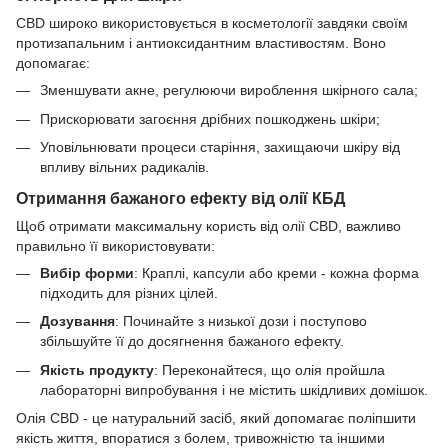
CBD широко використовується в косметології завдяки своїм
протизапальним і антиоксидантним властивостям. Воно
допомагає:
Зменшувати акне, регулюючи вироблення шкірного сала;
Прискорювати загоєння дрібних пошкоджень шкіри;
Уповільнювати процеси старіння, захищаючи шкіру від
впливу вільних радикалів.
Отримання бажаного ефекту від олії КБД
Щоб отримати максимальну користь від олії CBD, важливо
правильно її використовувати:
Вибір форми
: Краплі, капсули або креми - кожна форма
підходить для різних цілей.
Дозування
: Починайте з низької дози і поступово
збільшуйте її до досягнення бажаного ефекту.
Якість продукту
: Переконайтеся, що олія пройшла
лабораторні випробування і не містить шкідливих домішок.
Олія CBD - це натуральний засіб, який допомагає поліпшити
якість життя, впоратися з болем, тривожністю та іншими