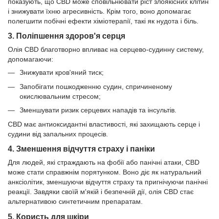
показують, що CBD може сповільнювати ріст злоякісних клітин
і знижувати їхню агресивність. Крім того, воно допомагає
полегшити побічні ефекти хіміотерапії, такі як нудота і біль.
3. Поліпшення здоров'я серця
Олія CBD благотворно впливає на серцево-судинну систему,
допомагаючи:
Знижувати кров'яний тиск;
Запобігати пошкодженню судин, спричиненому
окислювальним стресом;
Зменшувати ризик серцевих нападів та інсультів.
CBD має антиоксидантні властивості, які захищають серце і
судини від запальних процесів.
4. Зменшення відчуття страху і паніки
Для людей, які страждають на фобії або панічні атаки, CBD
може стати справжнім порятунком. Воно діє як натуральний
анксіолітик, зменшуючи відчуття страху та пригнічуючи панічні
реакції. Завдяки своїй м'якій і безпечній дії, олія CBD стає
альтернативою синтетичним препаратам.
5. Користь для шкіри