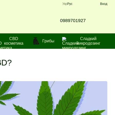
Укр
Рус
Вход
0989701927
CBD
Сладкий
Грибы
косметика
микродозинг
BD?