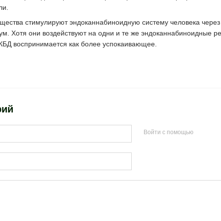
ли.
щества стимулируют эндоканнабиноидную систему человека через 
зум. Хотя они воздействуют на одни и те же эндоканнабиноидные р
о КБД воспринимается как более успокаивающее.
рий
Войти с помощью