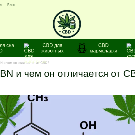
ия
Блог
ля сна
CBD для
СBD
D
животных
мармеладки
BN и чем он отличается от CBD?
CBN и чем он отличается от C