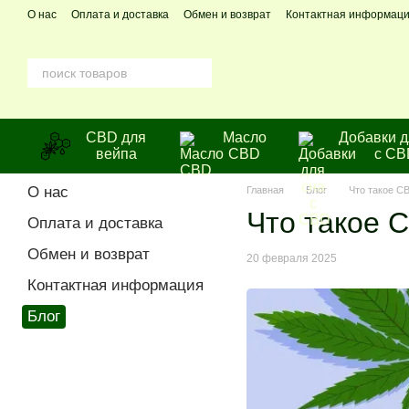
Перейти к основному контенту
О нас
Оплата и доставка
Обмен и возврат
Контактная информац
CBD для
Масло
Добавки д
вейпа
CBD
с CB
О нас
Главная
Блог
Что такое C
Что такое 
Оплата и доставка
Обмен и возврат
20 февраля 2025
Контактная информация
Блог