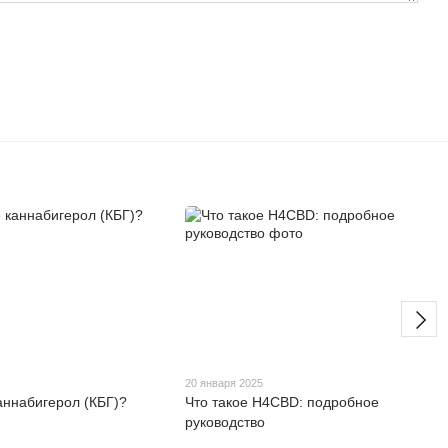
5
20 января 2025
каннабигерол (КБГ)?
Что такое H4CBD: подробное
руководство