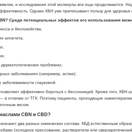
евелик, и исследования этой молекулы все еще продолжаются. Нау
эффективность. Однако КБН уже приписывают пользу для здоровья 
BN? Среди потенциальных эффектов его использования мож
есса и беспокойства;
я аппетита;
е;
на;
 дерматологических проблемах;
рных заболеваниях (например, астме);
е заболеваемости глаукомой.
 позволяет эффективно бороться с бессонницей. Кроме того, КБН ш
 в отличие от ТГК. Поэтому пациенты, проходящие химиотерапию,
таточным весом.
 маслами CBN и CBD?
значают два разных химических состава. КБД естественным образом
обами (холодное прессование, растворители или сверхкритически