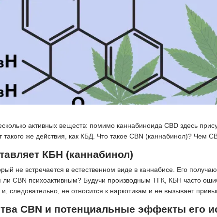
есколько активных веществ: помимо каннабиноида CBD здесь присут
 такого же действия, как КБД. Что такое CBN (каннабинол)? Чем C
тавляет КБН (каннабинол)
орый не встречается в естественном виде в каннабисе. Его получа
я ли CBN психоактивным? Будучи производным ТГК, КБН часто ошиб
и, следовательно, не относится к наркотикам и не вызывает привы
тва CBN и потенциальные эффекты его и