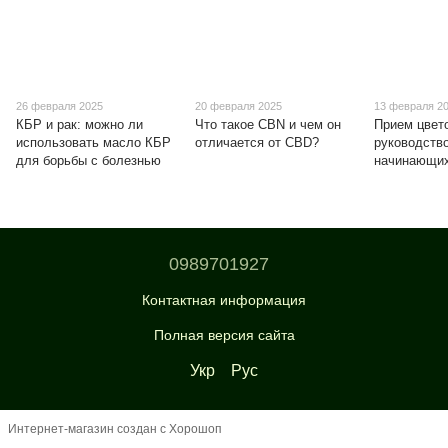
26 февраля 2025
20 февраля 2025
13 февраля 2
КБР и рак: можно ли
Что такое CBN и чем он
Прием цвет
использовать масло КБР
отличается от CBD?
руководств
для борьбы с болезнью
начинающи
0989701927
Контактная информация
Полная версия сайта
Укр
Рус
Интернет-магазин создан с Хорошоп