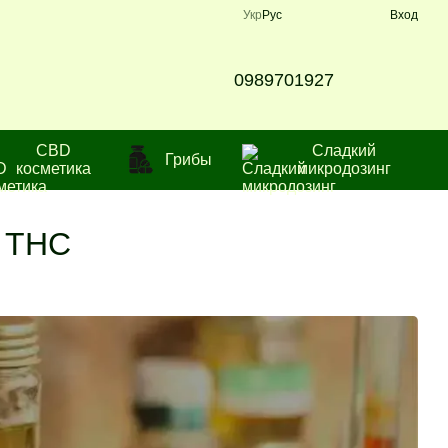
Укр
Рус
Вход
0989701927
CBD
Сладкий
Грибы
косметика
микродозинг
0 THC