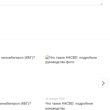
5
20 января 2025
каннабигерол (КБГ)?
Что такое H4CBD: подробное
руководство