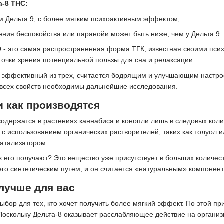
-8 THC:
м Дельта 9, с более мягким психоактивным эффектом;
ения беспокойства или паранойи может быть ниже, чем у Дельта 9.
9 - это самая распространенная форма ТГК, известная своими пси
точки зрения потенциальной
пользы для сна
и релаксации.
е эффективный из трех, считается бодрящим и улучшающим настро
 всех свойств необходимы дальнейшие исследования.
и как производятся
 содержатся в растениях каннабиса и конопли лишь в следовых кол
, с использованием органических растворителей, таких как толуол 
катализатором.
ак его получают? Это вещество уже присутствует в больших количе
его синтетическим путем, и он считается «натуральным» компонен
 лучше для вас
ыбор для тех, кто хочет получить более мягкий эффект. По этой 
Поскольку Дельта-8 оказывает расслабляющее действие на организм