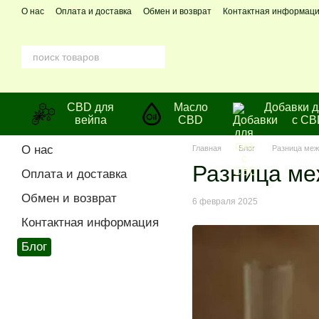
Перейти к основному контенту
О нас
Оплата и доставка
Обмен и возврат
Контактная информац
CBD для
Масло
Добавки д
вейпа
CBD
с CB
О нас
Главная
Блог
Разница межд
Разница меж
Оплата и доставка
Обмен и возврат
6 февраля 2025
Контактная информация
Блог