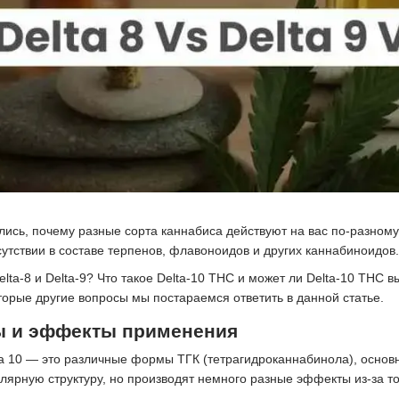
лись, почему разные сорта каннабиса действуют на вас по-разном
сутствии в составе терпенов, флавоноидов и других каннабиноидов.
lta-8 и Delta-9? Что такое Delta-10 THC и может ли Delta-10 THC
торые другие вопросы мы постараемся ответить в данной статье.
 и эффекты применения
ьта 10 — это различные формы ТГК (тетрагидроканнабинола), основ
ярную структуру, но производят немного разные эффекты из-за тон