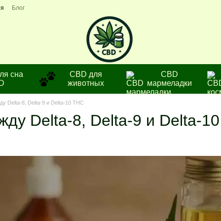
ия
Блог
ля сна
CBD для
СBD
D
животных
мармеладки
у Delta-8, Delta-9 и Delta-10 THC
ду Delta-8, Delta-9 и Delta-1