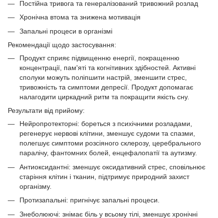
Постійна тривога та генералізований тривожний розлад
Хронічна втома та знижена мотивація
Запальні процеси в організмі
Рекомендації щодо застосування:
Продукт сприяє підвищенню енергії, покращенню
концентрації, пам'яті та когнітивних здібностей. Активні
сполуки можуть поліпшити настрій, зменшити стрес,
тривожність та симптоми депресії. Продукт допомагає
налагодити циркадний ритм та покращити якість сну.
Результати від прийому:
Нейропротекторні: бореться з психічними розладами,
регенерує нервові клітини, зменшує судоми та спазми,
полегшує симптоми розсіяного склерозу, церебрального
паралічу, фантомних болей, енцефалопатії та аутизму.
Антиоксидантні: зменшує оксидативний стрес, сповільнює
старіння клітин і тканин, підтримує природний захист
організму.
Протизапальні: пригнічує запальні процеси.
Знеболюючі: знімає біль у всьому тілі, зменшує хронічні