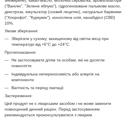
знежирене), какао-масло, молочна сироватка, ароматизатори
("Ванілін", "Зелене яблуко"), гідрогенізоване пальмове масло,
декстроза, емульгатор (соєвий лецитин), натуральні барвники
("Хлорофіл", "Куркумін"), конопляна олія, канабідіол (CBD)
10%.
Умови зберігання:
Зберігати у сухому, захищеному від світла місці при
температурі від +5°C до +24°C.
Протипоказання:
Не застосовувати дітям та особам, які не досягли
повноліття.
Індивідуальна непереносимість або алергія на
компоненти.
Вагітність та період лактації.
Застереження:
Цей продукт не є лікарським засобом і не може замінити
повноцінний денний раціон. Перед застосуванням
рекомендується проконсультуватися з лікарем.