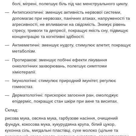
болі, мігрені, полегшує біль під час менструального циклу.
Антипсихотичні: зменшує активність нервової системи,
допомагає при нервозах, панічних атаках, напруженості та
агресивності, не впливаючи на свідомість. Знижує рівень
стресу, тривоги та депресії, покращує якість сну, підвищує
концентрацію та когнітивні здібності.
Антиеметичні: зменшує нудоту, стимулює апетит, покращує
метаболізм.
Протиракові: зменшує побічні ефекти лікування
онкологічних захворювань, полегшує симптоми
хіміотерапії.
Імунологічні: стимулює природний імунітет, регулює
гомеостаз.
Дерматологічні: прискорює загоєння ран, омолоджує
епідерміс, покращує стан шкіри при акне та висипах.
Склад:
рисова мука, овсяна мука, гарбузове насіння, очищений
фундук, кокосова мука, кукурудзяна крупа, білий цукор,
кухонна сіль, мигдальні пластівці, сухе молоко (цільне та