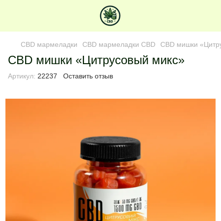
СBD мармеладки
СBD мармеладки CBD
CBD мишки «Цитр
CBD мишки «Цитрусовый микс»
Артикул:
22237
Оставить отзыв