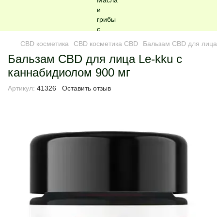
CBD косметика
CBD косметика CBD
Бальзам CBD для лица
Бальзам CBD для лица Le-kku с
каннабидиолом 900 мг
Артикул:
41326
Оставить отзыв